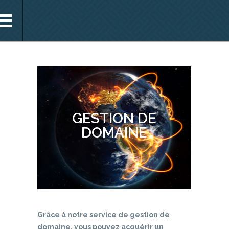
Sign In
emember
Forgot Password ?
GESTION DE
DOMAINE
Grâce à notre service de gestion de
domaine, vous pouvez acquérir un